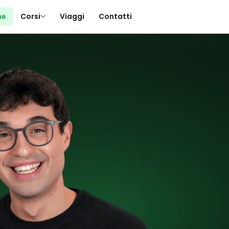
me
Corsi
Viaggi
Contatti
▾