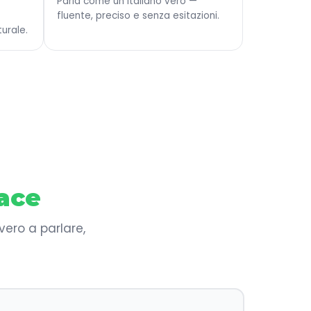
Parla come un italiano vero —
fluente, preciso e senza esitazioni.
urale.
cace
vero a parlare,