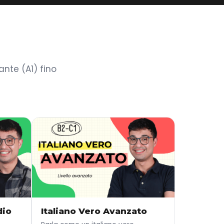
nte (A1) fino
dio
Italiano Vero Avanzato