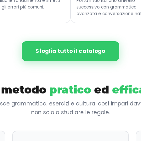
lida le fondamenta e smetti
Porta il tuo italiano al livello
 gli errori più comuni.
successivo con grammatica
avanzata e conversazione nat
Sfoglia tutto il catalogo
 metodo
pratico
ed
effi
sce grammatica, esercizi e cultura: così impari dav
non solo a studiare le regole.