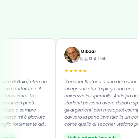
Mibzar
🇺🇸 Stati Uniti
★★★★★
o di Gaia) offre un
"Teacher Stefano è uno dei pochi
strutturato e il
insegnanti che ti spiega con una
essante. Le
chiarezza insuperabile. Anticipa dove gl
i vari punti
studenti possono avere dubbi e spiega
are e sempre
gli argomenti con molteplici esempi. Va
rso mi è piaciuto
davvero la pena investire in un corso
io fortemente ad
come quello di Teacher Stefano perch
si impara davvero la lingua. Se li
io
Italiano Vero Intermedio