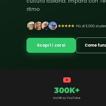
cultura italiana. Impara con Te
ritmo
★★★★★
Più di 5.000 student
Scopri i corsi
Come fun
300K+
Iscritti su YouTube