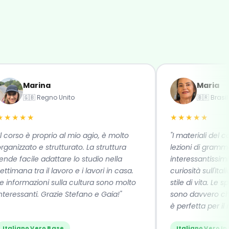
Marina
Maria
🇬🇧 Regno Unito
🇧🇷 Brasile
★★★
★★★★★
rso è proprio al mio agio, è molto
"I materiali del corso
zzato e strutturato. La struttura
lezioni di grammatic
facile adattare lo studio nella
interessantissimi e st
ana tra il lavoro e i lavori in casa.
curiosità sull'Italia: la
formazioni sulla cultura sono molto
stile di vita. Le spieg
ssanti. Grazie Stefano e Gaia!"
sono davvero chiare 
è perfetta per il nost
iano Vero Base
Italiano Vero Interm