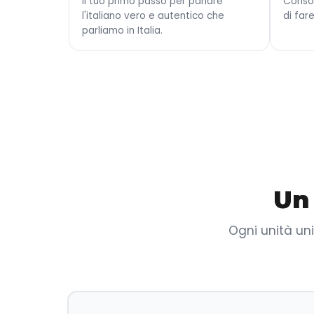
Il tuo primo passo per parlare
Conso
l'italiano vero e autentico che
di fare
parliamo in Italia.
Un
Ogni unità uni