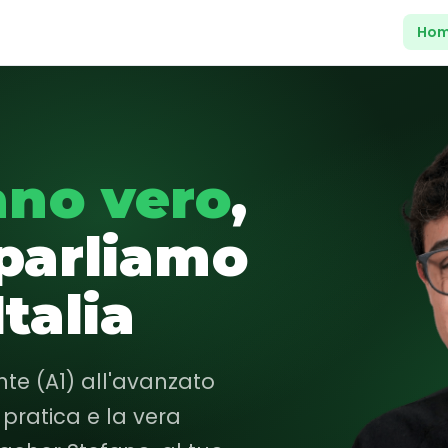
Ho
iano vero
,
 parliamo
talia
ante (A1) all'avanzato
pratica e la vera