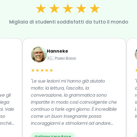
★★★★★
Migliaia di studenti soddisfatti da tutto il mondo
Hanneke
🇳🇱 Paesi Bassi
★★★★★
★★
"Le sue lezioni mi hanno già aiutato
"Il co
molto: la lettura, l'ascolto, la
organi
i
conversazione, la grammatica sono
rende 
impartite in modo così coinvolgente che
settim
le
continuo a farle ogni giorno. È incredibile
Le in
come un buon insegnante possa
intere
é
incoraggiarmi e stimolarmi ad andare
avanti."
Italiano Vero Base
Ital