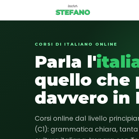
Corsi
CORSI DI ITALIANO ONLINE
Parla l'
ital
Essenziale
Base
quello che
Intermedio
davvero in I
Avanzato
Login studente
Corsi online dal livello principi
(C1): grammatica chiara, tanta 