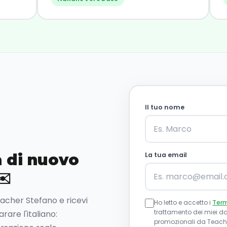
Il tuo nome
 di nuovo
La tua email
✉️
Teacher Stefano e ricevi
Ho letto e accetto i
Term
trattamento dei miei dat
are l'italiano:
promozionali da Teache