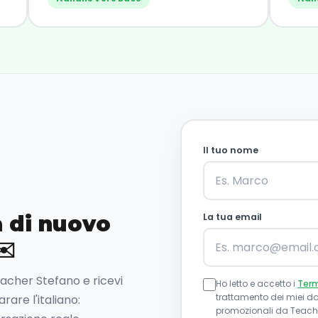
Il tuo nome
 di nuovo
La tua email
✉️
Teacher Stefano e ricevi
Ho letto e accetto i
Term
trattamento dei miei dat
are l'italiano:
promozionali da Teache