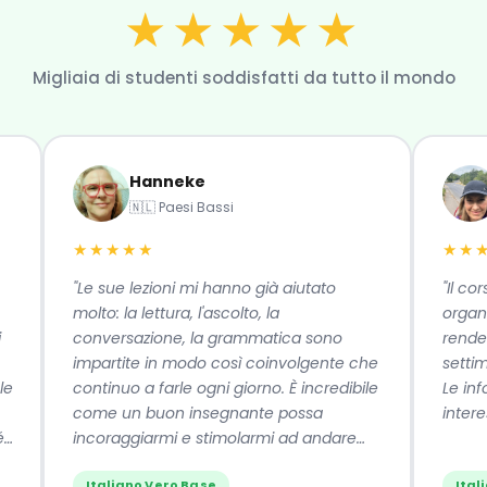
★★★★★
Migliaia di studenti soddisfatti da tutto il mondo
Hanneke
Ma
🇳🇱 Paesi Bassi
🇬
★★★★★
★★★★
"Le sue lezioni mi hanno già aiutato
"Il corso è
molto: la lettura, l'ascolto, la
organizzato
conversazione, la grammatica sono
rende facil
impartite in modo così coinvolgente che
settimana t
continuo a farle ogni giorno. È incredibile
Le informa
come un buon insegnante possa
interessant
incoraggiarmi e stimolarmi ad andare
avanti."
Italiano Vero Base
Italiano 