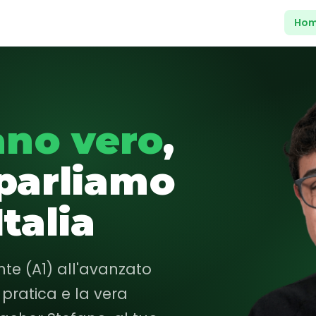
Ho
iano vero
,
 parliamo
talia
ante (A1) all'avanzato
pratica e la vera