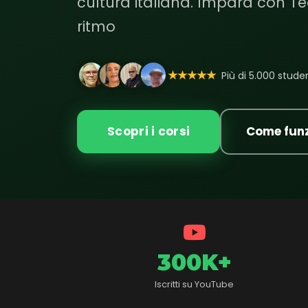
cultura italiana. Impara con Te
ritmo
★★★★★
Più di 5.000 student
Scopri i corsi
Come fun
300K+
Iscritti su YouTube