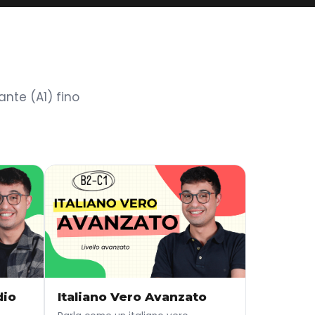
nte (A1) fino
dio
Italiano Vero Avanzato