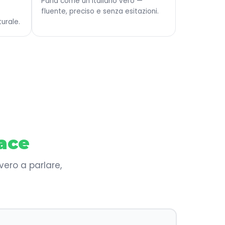
Parla come un italiano vero —
fluente, preciso e senza esitazioni.
urale.
cace
vero a parlare,