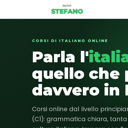
Corsi
CORSI DI ITALIANO ONLINE
Parla l'
ital
Essenziale
Base
quello che
Intermedio
davvero in I
Avanzato
Login studente
Corsi online dal livello principi
(C1): grammatica chiara, tanta 