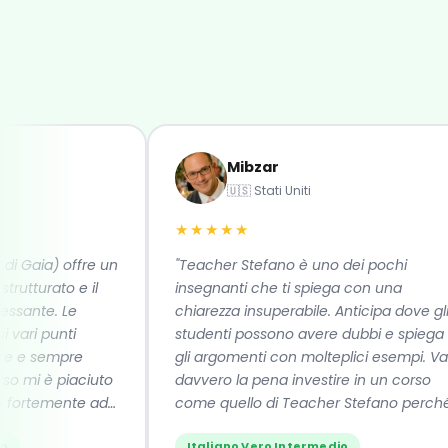
Mibzar
🇺🇸 Stati Uniti
★★★★★
Gaia) offre un
"Teacher Stefano è uno dei pochi
turato e il
insegnanti che ti spiega con una
nte. Le
chiarezza insuperabile. Anticipa dove gli
i punti
studenti possono avere dubbi e spiega
 sempre
gli argomenti con molteplici esempi. Vale
i è piaciuto
davvero la pena investire in un corso
rtemente ad
come quello di Teacher Stefano perché
si impara davvero la lingua. Se li
Italiano Vero Intermedio