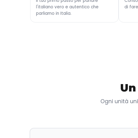
Il tuo primo passo per parlare
Conso
l'italiano vero e autentico che
di fare
parliamo in Italia.
Un
Ogni unità uni