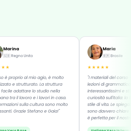
rina
Maria
 Regno Unito
🇧🇷 Brasile
★
★★★★★
 proprio al mio agio, è molto
"I materiali del corso — vi
 e strutturato. La struttura
lezioni di grammatica — s
e adattare lo studio nella
interessantissimi e stimola
ra il lavoro e i lavori in casa.
curiosità sull'Italia: la lingu
zioni sulla cultura sono molto
stile di vita. Le spiegazioni
i. Grazie Stefano e Gaia!"
sono davvero chiare e la 
è perfetta per il nostro al
Vero Base
Italiano Vero Intermedio