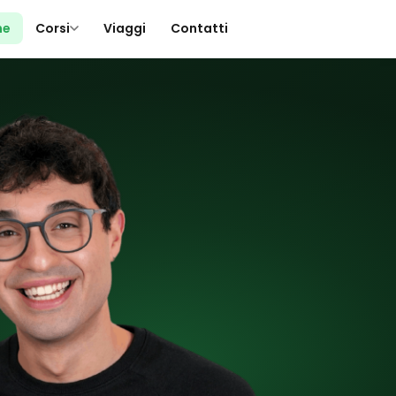
me
Corsi
Viaggi
Contatti
▾