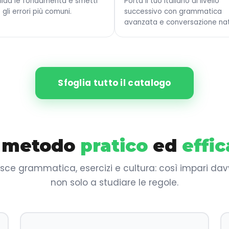
lida le fondamenta e smetti
Porta il tuo italiano al livello
 gli errori più comuni.
successivo con grammatica
avanzata e conversazione nat
Sfoglia tutto il catalogo
 metodo
pratico
ed
effi
sce grammatica, esercizi e cultura: così impari dav
non solo a studiare le regole.