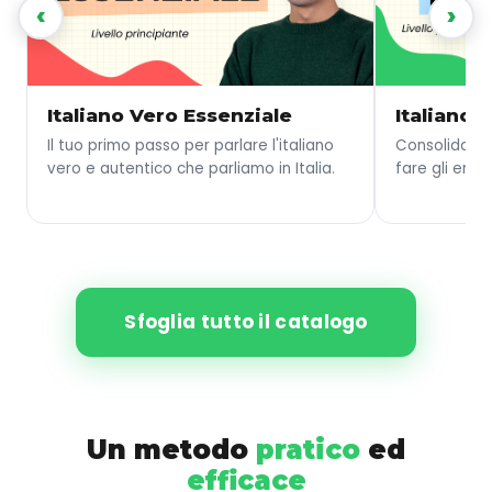
‹
›
Italiano Vero Essenziale
Italiano 
Il tuo primo passo per parlare l'italiano
Consolida le
vero e autentico che parliamo in Italia.
fare gli error
Sfoglia tutto il catalogo
Un metodo
pratico
ed
efficace