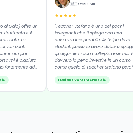
🇺🇸 Stati Uniti
★★★★★
 di Gaia) offre un
"Teacher Stefano è uno dei pochi
trutturato e il
insegnanti che ti spiega con una
ssante. Le
chiarezza insuperabile. Anticipa dove gli
 vari punti
studenti possono avere dubbi e spiega
re e sempre
gli argomenti con molteplici esempi. Val
so mi è piaciuto
davvero la pena investire in un corso
o fortemente ad
come quello di Teacher Stefano perché
si impara davvero la lingua. Se li
o
Italiano Vero Intermedio
consiglio!"