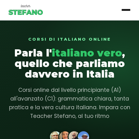
CORSI DI ITALIANO ONLINE
▾
Corsi
Parla l'
italiano vero
,
Essenziale
quello che parliamo
Base
davvero in Italia
Intermedio
Corsi online dal livello principiante (A1)
Avanzato
all'avanzato (C1): grammatica chiara, tanta
pratica e la vera cultura italiana. Impara con
Login studente
Teacher Stefano, al tuo ritmo