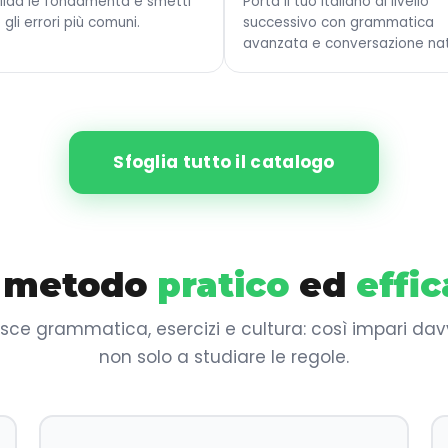
lida le fondamenta e smetti
Porta il tuo italiano al livello
 gli errori più comuni.
successivo con grammatica
avanzata e conversazione nat
Sfoglia tutto il catalogo
 metodo
pratico
ed
effi
sce grammatica, esercizi e cultura: così impari dav
non solo a studiare le regole.