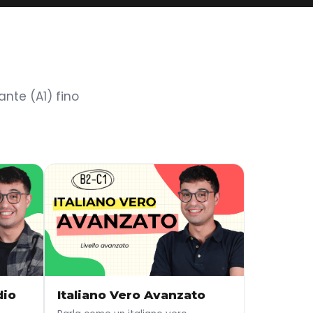
nte (A1) fino
dio
Italiano Vero Avanzato