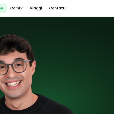
me
Corsi
Viaggi
Contatti
▾