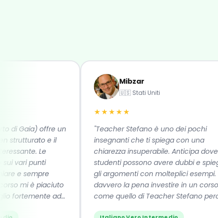
Mibzar
🇺🇸 Stati Uniti
★★★★★
di Gaia) offre un
"Teacher Stefano è uno dei pochi
rutturato e il
insegnanti che ti spiega con una
sante. Le
chiarezza insuperabile. Anticipa dove gli
vari punti
studenti possono avere dubbi e spiega
e e sempre
gli argomenti con molteplici esempi. Vale
o mi è piaciuto
davvero la pena investire in un corso
 fortemente ad
come quello di Teacher Stefano perché
si impara davvero la lingua. Se li
Italiano Vero Intermedio