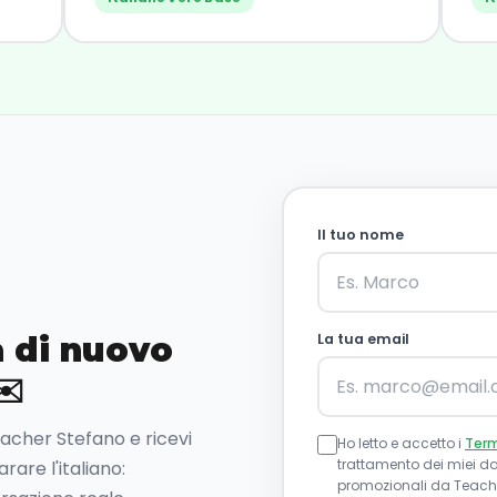
Il tuo nome
 di nuovo
La tua email
✉️
Teacher Stefano e ricevi
Ho letto e accetto i
Term
trattamento dei miei dat
are l'italiano:
promozionali da Teache