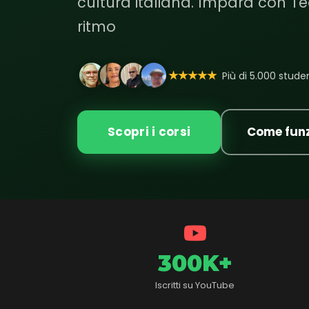
cultura italiana. Impara con Te
ritmo
★★★★★
Più di 5.000 student
Scopri i corsi
Come fun
300K+
Iscritti su YouTube