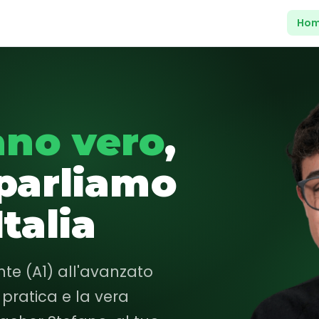
Ho
iano vero
,
 parliamo
talia
ante (A1) all'avanzato
pratica e la vera