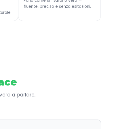
Parla come un italiano vero —
fluente, preciso e senza esitazioni.
urale.
cace
vero a parlare,