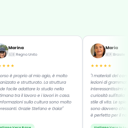
Marina
Maria
🇬🇧 Regno Unito
🇧🇷 Brasile
★★
★★★★★
o è proprio al mio agio, è molto
"I materiali del corso —
ato e strutturato. La struttura
lezioni di grammatica 
cile adattare lo studio nella
interessantissimi e stim
a tra il lavoro e i lavori in casa.
curiosità sull'Italia: la li
mazioni sulla cultura sono molto
stile di vita. Le spiegazi
anti. Grazie Stefano e Gaia!"
sono davvero chiare e 
è perfetta per il nostro
no Vero Base
Italiano Vero Intermed