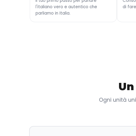
Il tuo primo passo per parlare
Conso
l'italiano vero e autentico che
di fare
parliamo in Italia.
Un
Ogni unità uni