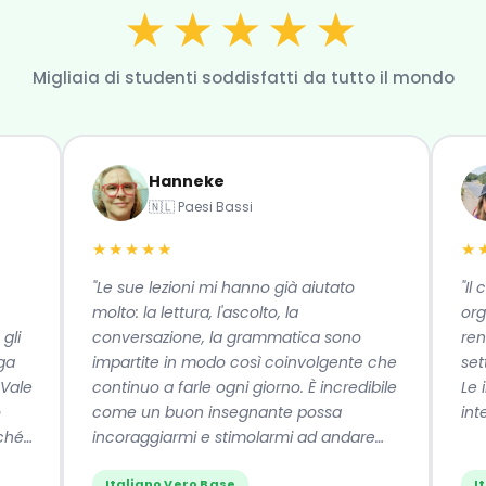
★★★★★
Migliaia di studenti soddisfatti da tutto il mondo
Hanneke
🇳🇱 Paesi Bassi
★★★★★
★★★
"Le sue lezioni mi hanno già aiutato
"Il cors
molto: la lettura, l'ascolto, la
organizz
conversazione, la grammatica sono
rende fa
impartite in modo così coinvolgente che
settiman
continuo a farle ogni giorno. È incredibile
Le infor
come un buon insegnante possa
interess
incoraggiarmi e stimolarmi ad andare
avanti."
Italiano Vero Base
Italia