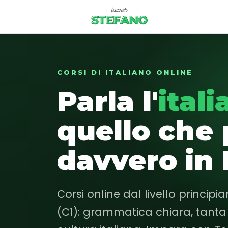
Corsi
CORSI DI ITALIANO ONLINE
Parla l'
ital
Essenziale
Base
quello che
Intermedio
davvero in I
Avanzato
Login studente
Corsi online dal livello principi
(C1): grammatica chiara, tanta 