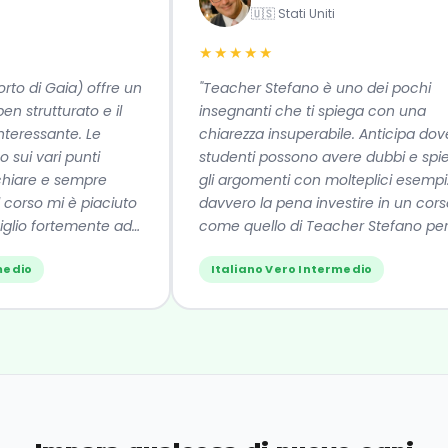
🇺🇸 Stati Uniti
★★★★★
rto di Gaia) offre un
"Teacher Stefano è uno dei pochi
n strutturato e il
insegnanti che ti spiega con una
eressante. Le
chiarezza insuperabile. Anticipa dove g
sui vari punti
studenti possono avere dubbi e spie
iare e sempre
gli argomenti con molteplici esempi. 
corso mi è piaciuto
davvero la pena investire in un corso
glio fortemente ad
come quello di Teacher Stefano per
si impara davvero la lingua. Se li
edio
Italiano Vero Intermedio
consiglio!"