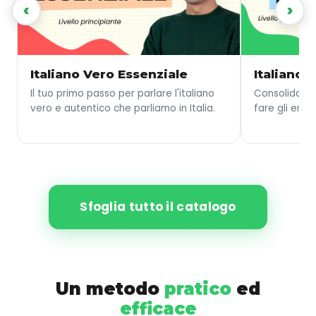
‹
›
Italiano Vero Essenziale
Italiano 
Il tuo primo passo per parlare l'italiano
Consolida le
vero e autentico che parliamo in Italia.
fare gli error
Sfoglia tutto il catalogo
Un metodo
pratico
ed
efficace