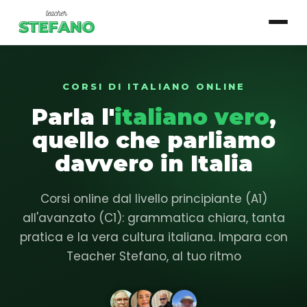
CORSI DI ITALIANO ONLINE
▾
Corsi
Parla l'
italiano vero
,
Essenziale
quello che parliamo
Base
davvero in Italia
Intermedio
Corsi online dal livello principiante (A1)
Avanzato
all'avanzato (C1): grammatica chiara, tanta
pratica e la vera cultura italiana. Impara con
Login studente
Teacher Stefano, al tuo ritmo