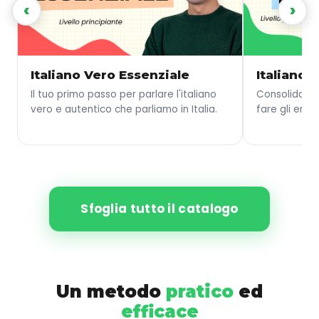
‹
›
Italiano Vero Essenziale
Italiano 
Il tuo primo passo per parlare l'italiano
Consolida le
vero e autentico che parliamo in Italia.
fare gli error
Sfoglia tutto il catalogo
Un metodo
pratico
ed
efficace