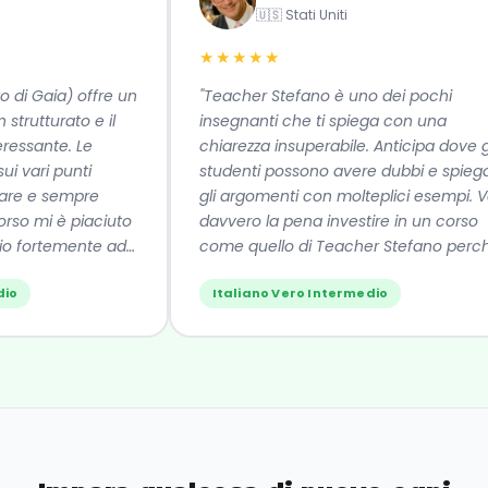
🇺🇸 Stati Uniti
★★★★★
 di Gaia) offre un
"Teacher Stefano è uno dei pochi
strutturato e il
insegnanti che ti spiega con una
essante. Le
chiarezza insuperabile. Anticipa dove gli
i vari punti
studenti possono avere dubbi e spiega
re e sempre
gli argomenti con molteplici esempi. Va
rso mi è piaciuto
davvero la pena investire in un corso
o fortemente ad
come quello di Teacher Stefano perch
si impara davvero la lingua. Se li
o
Italiano Vero Intermedio
consiglio!"