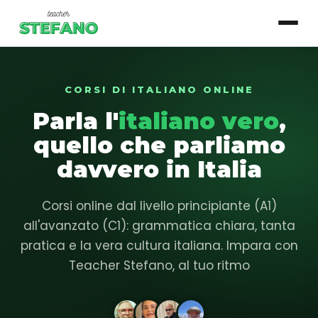
CORSI DI ITALIANO ONLINE
▾
Corsi
Parla l'
italiano vero
,
Essenziale
quello che parliamo
Base
davvero in Italia
Intermedio
Corsi online dal livello principiante (A1)
Avanzato
all'avanzato (C1): grammatica chiara, tanta
pratica e la vera cultura italiana. Impara con
Login studente
Teacher Stefano, al tuo ritmo