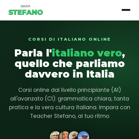
CORSI DI ITALIANO ONLINE
▾
Corsi
Parla l'
italiano vero
,
Essenziale
quello che parliamo
Base
davvero in Italia
Intermedio
Corsi online dal livello principiante (A1)
Avanzato
all'avanzato (C1): grammatica chiara, tanta
pratica e la vera cultura italiana. Impara con
Login studente
Teacher Stefano, al tuo ritmo