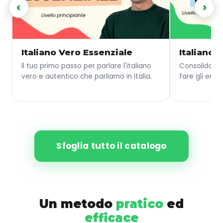
‹
›
Italiano Vero Essenziale
Italiano 
Il tuo primo passo per parlare l'italiano
Consolida le
vero e autentico che parliamo in Italia.
fare gli error
Sfoglia tutto il catalogo
Un metodo
pratico
ed
efficace