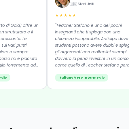
🇺🇸 Stati Uniti
★★★★★
o di Gaia) offre un
"Teacher Stefano è uno dei pochi
strutturato e il
insegnanti che ti spiega con una
essante. Le
chiarezza insuperabile. Anticipa dove gl
i vari punti
studenti possono avere dubbi e spiega
are e sempre
gli argomenti con molteplici esempi. Va
rso mi è piaciuto
davvero la pena investire in un corso
io fortemente ad
come quello di Teacher Stefano perch
si impara davvero la lingua. Se li
io
Italiano Vero Intermedio
consiglio!"