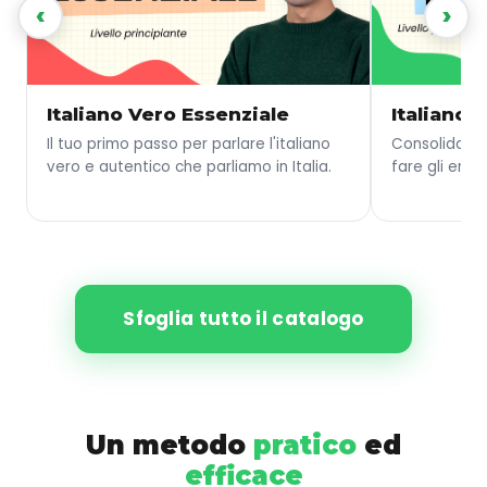
‹
›
Italiano Vero Essenziale
Italiano 
Il tuo primo passo per parlare l'italiano
Consolida le
vero e autentico che parliamo in Italia.
fare gli error
Sfoglia tutto il catalogo
Un metodo
pratico
ed
efficace