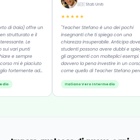
🇺🇸 Stati Uniti
★★★★★
to di Gaia) offre un
"Teacher Stefano è uno dei pochi
 strutturato e il
insegnanti che ti spiega con una
ressante. Le
chiarezza insuperabile. Anticipa dove gl
ui vari punti
studenti possono avere dubbi e spieg
are e sempre
gli argomenti con molteplici esempi. V
orso mi è piaciuto
davvero la pena investire in un corso
lio fortemente ad
come quello di Teacher Stefano perc
si impara davvero la lingua. Se li
io
Italiano Vero Intermedio
consiglio!"