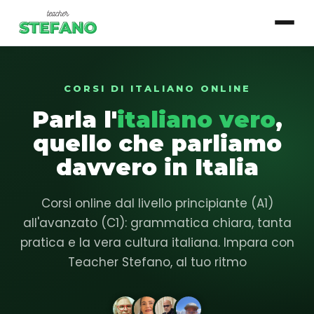
CORSI DI ITALIANO ONLINE
▾
Corsi
Parla l'
italiano vero
,
Essenziale
quello che parliamo
Base
davvero in Italia
Intermedio
Corsi online dal livello principiante (A1)
Avanzato
all'avanzato (C1): grammatica chiara, tanta
pratica e la vera cultura italiana. Impara con
Login studente
Teacher Stefano, al tuo ritmo