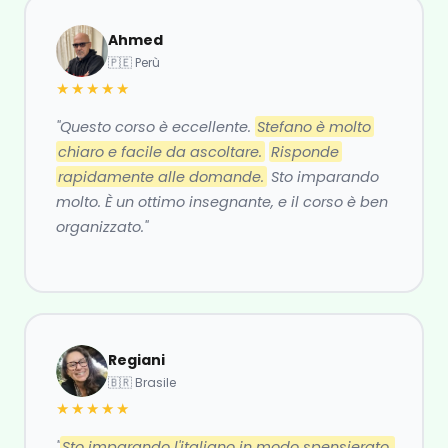
Ahmed
🇵🇪 Perù
★★★★★
"Questo corso è eccellente.
Stefano è molto
chiaro e facile da ascoltare.
Risponde
rapidamente alle domande.
Sto imparando
molto. È un ottimo insegnante, e il corso è ben
organizzato."
Regiani
🇧🇷 Brasile
★★★★★
"
Sto imparando l'italiano in modo spensierato,