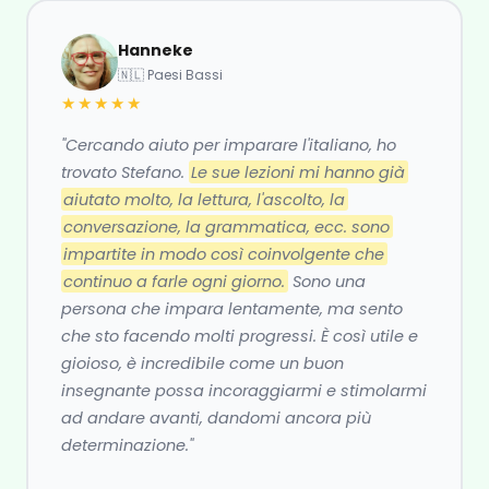
Hanneke
🇳🇱 Paesi Bassi
★★★★★
"Cercando aiuto per imparare l'italiano, ho
trovato Stefano.
Le sue lezioni mi hanno già
aiutato molto, la lettura, l'ascolto, la
conversazione, la grammatica, ecc. sono
impartite in modo così coinvolgente che
continuo a farle ogni giorno.
Sono una
persona che impara lentamente, ma sento
che sto facendo molti progressi. È così utile e
gioioso, è incredibile come un buon
insegnante possa incoraggiarmi e stimolarmi
ad andare avanti, dandomi ancora più
determinazione."